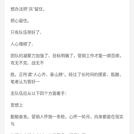
想办法把“兵”留住，
把心留住。
只有队伍带好了、
人心理顺了、
团队的凝聚力加强了、目标明确了，营销工作才能一顺百顺，
攻无不克、战无不
胜。正所谓“人心齐、泰山移”。经过了长时间的摸索、酝酿，
笔者认为管好一
支队伍应从以下四个方面着手：
思想上
勤勉奋发。营销人怀抱一条枪，心怀一轮月，向来都是在现实
与