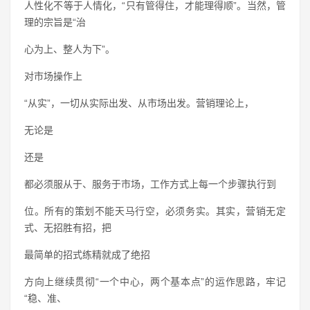
人性化不等于人情化，“只有管得住，才能理得顺”。当然，管
理的宗旨是“治
心为上、整人为下”。
对市场操作上
“从实”，一切从实际出发、从市场出发。营销理论上，
无论是
还是
都必须服从于、服务于市场，工作方式上每一个步骤执行到
位。所有的策划不能天马行空，必须务实。其实，营销无定
式、无招胜有招，把
最简单的招式练精就成了绝招
方向上继续贯彻“一个中心，两个基本点”的运作思路，牢记
“稳、准、