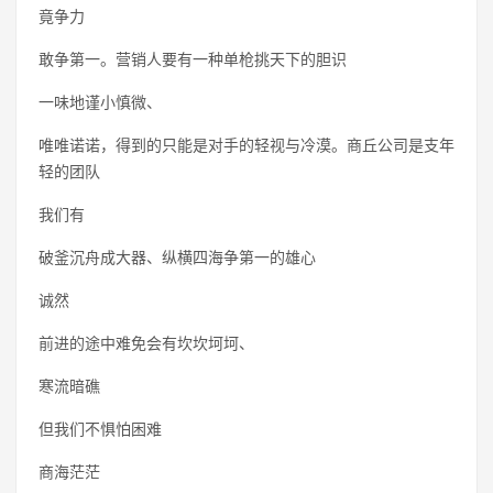
竟争力
敢争第一。营销人要有一种单枪挑天下的胆识
一味地谨小慎微、
唯唯诺诺，得到的只能是对手的轻视与冷漠。商丘公司是支年
轻的团队
我们有
破釜沉舟成大器、纵横四海争第一的雄心
诚然
前进的途中难免会有坎坎坷坷、
寒流暗礁
但我们不惧怕困难
商海茫茫