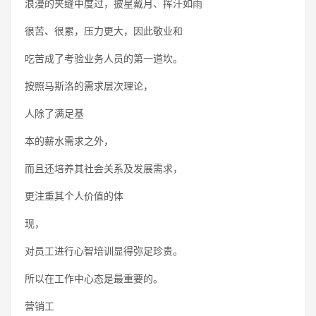
浪漫的夹缝中度过，披星戴月、挥汗如雨
很苦、很累，压力更大，因此敬业和
吃苦成了考验业务人员的第一道坎。
按照马斯洛的需求层次理论，
人除了满足基
本的薪水需求之外，
而且还培养其社会关系及发展需求，
更注重其个人价值的体
现，
对员工进行心智培训显得弥足珍贵。
所以在工作中心态是最重要的。
营销工