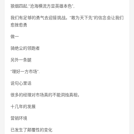
狼烟四起,“沧海横流方显英雄本色”,
我们有足够的勇气去迎接挑战。“敢为天下先”的信念会让我们
愈挫愈勇
做一
骑绝尘的领跑者
另外一条腿
“理好一方市场”.
说句心里话
很多的经理对市场真的不能洞烛真相，
十几年的发展
营销环境
已发生了颠覆性的变化