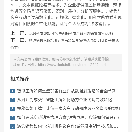
NLP、文本数据挖掘等技术，为企业提供覆盖移动通话、现场
沟通等全场景语音采集、识别、质检、分析等服务。让销售与
客户互动全过程数字化、可视化、智能化，用科学的方式实现
对销售团队的个性化赋能，让每个人都成为“顶级销售”。
上一篇：
玩具研发部如何管理销售(研发产品对外销售如何处理)
下一篇：
啤酒销售入职培训计划书怎么写(销售人员培训计划书格式
范文)
内容来源为互联网收集，如有侵犯您的权益，请联系客服删除。
转载注明出处：
https://www.dudutalk.com/remen/3343.html
相关推荐
智能工牌如何重塑销售行业？从数据到策略的全面革新
1
从对话到成交：智能工牌如何助力企业实现高效转化
2
揭秘智能工牌：让每一次客户互动都成为业务增长的契机
3
如何达成卓越销售管理方案(销售管理，应该如何做好？)
4
游泳销售如何与培训机构谈合作(游泳健身销售技巧和话术)
5