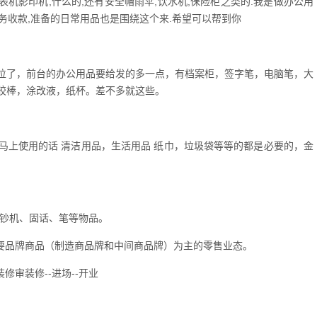
表机影印机,什么的,还有安全帽雨伞,饮水机,保险柜之类的.我是做办公用
财务收款,准备的日常用品也是围绕这个来.希望可以帮到你
位了，前台的办公用品要给发的多一点，有档案柜，签字笔，电脑笔，大
胶棒，涂改液，纸杯。差不多就这些。
马上使用的话 清洁用品，生活用品 纸巾，垃圾袋等等的都是必要的，金
点钞机、固话、笔等物品。
营某一主要品牌商品（制造商品牌和中间商品牌）为主的零售业态。
装修审装修--进场--开业