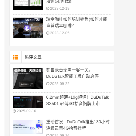
培训(如何做好
2023-12-19
瑞幸咖啡如何培训销售(如何才能
直营瑞幸咖啡？
2023-12-05
热评文章
销售录音无需一客一关，
DuDuTalk智能工牌自动启停
2025-09-22
6.2mm超薄+19g超轻！DuDuTalk
SX501 轻薄4G拾音胸牌上市
2025-09-16
重磅首发 | DuDuTalk推出130小时
连续录音4G拾音挂牌
2025-09-16