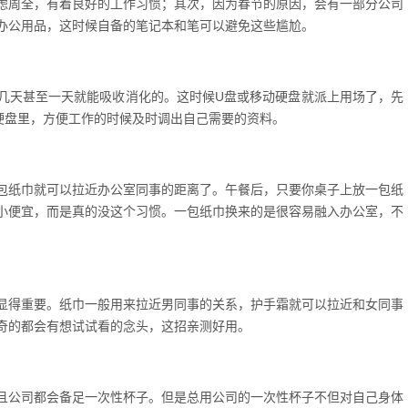
虑周全，有着良好的工作习惯；其次，因为春节的原因，会有一部分公司
办公用品，这时候自备的笔记本和笔可以避免这些尴尬。
几天甚至一天就能吸收消化的。这时候U盘或移动硬盘就派上用场了，先
硬盘里，方便工作的时候及时调出自己需要的资料。
包纸巾就可以拉近办公室同事的距离了。午餐后，只要你桌子上放一包纸
小便宜，而是真的没这个习惯。一包纸巾换来的是很容易融入办公室，不
显得重要。纸巾一般用来拉近男同事的关系，护手霜就可以拉近和女同事
奇的都会有想试试看的念头，这招亲测好用。
且公司都会备足一次性杯子。但是总用公司的一次性杯子不但对自己身体