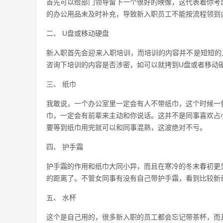
首先可以给部门领导留下一个很好的映像，这代表着你考
的办公用品未及时补充，导致新入职员工不能按流程领到
二、 U盘或移动硬盘
新入职首先会迎来入职培训，而培训的内容并不是短短的
咨询下培训的内容是否涉密，如可以就拷到U盘或者移动
三、 纸巾
我敢说，一个办公室里一定会有人不带纸巾，这个时候一
巾，一定会有前辈来主动和你说话。这并不是同事喜欢占
要等到纸巾用完就可以和同事混熟，这波绝对不亏。
四、 护手霜
护手霜的作用和纸巾大同小异，而且在寒冷的冬末春初更
的距离了。不管女同事有没有自己带护手霜，看到比较新
五、 水杯
这个是自己用的，很多新入职的员工都会忘记带茶杯，而