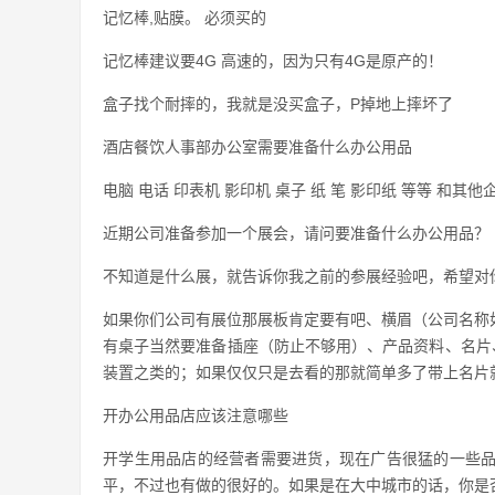
记忆棒,贴膜。 必须买的
记忆棒建议要4G 高速的，因为只有4G是原产的！
盒子找个耐摔的，我就是没买盒子，P掉地上摔坏了
酒店餐饮人事部办公室需要准备什么办公用品
电脑 电话 印表机 影印机 桌子 纸 笔 影印纸 等等 和
近期公司准备参加一个展会，请问要准备什么办公用品？
不知道是什么展，就告诉你我之前的参展经验吧，希望对
如果你们公司有展位那展板肯定要有吧、横眉（公司名称
有桌子当然要准备插座（防止不够用）、产品资料、名片
装置之类的；如果仅仅只是去看的那就简单多了带上名片
开办公用品店应该注意哪些
开学生用品店的经营者需要进货，现在广告很猛的一些
平，不过也有做的很好的。如果是在大中城市的话，你是