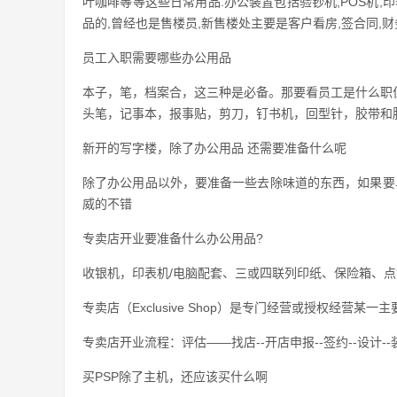
叶咖啡等等这些日常用品.办公装置包括验钞机,POS机,印
品的,曾经也是售楼员,新售楼处主要是客户看房,签合同,
员工入职需要哪些办公用品
本子，笔，档案合，这三种是必备。那要看员工是什么职
头笔，记事本，报事贴，剪刀，钉书机，回型针，胶带和
新开的写字楼，除了办公用品 还需要准备什么呢
除了办公用品以外，要准备一些去除味道的东西，如果要
威的不错
专卖店开业要准备什么办公用品?
收银机，印表机/电脑配套、三或四联列印纸、保险箱、
专卖店（Exclusive Shop）是专门经营或授权经
专卖店开业流程：评估——找店--开店申报--签约--设计--
买PSP除了主机，还应该买什么啊