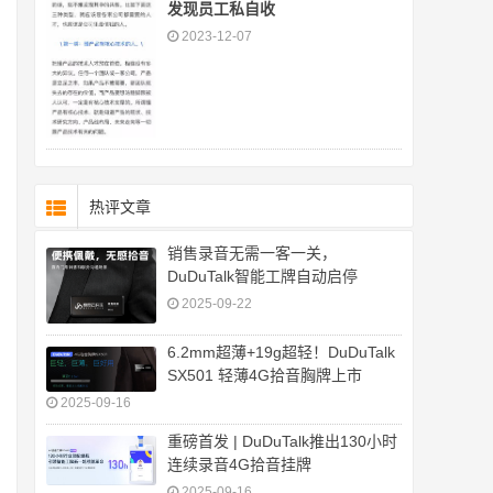
发现员工私自收
2023-12-07
热评文章
销售录音无需一客一关，
DuDuTalk智能工牌自动启停
2025-09-22
6.2mm超薄+19g超轻！DuDuTalk
SX501 轻薄4G拾音胸牌上市
2025-09-16
重磅首发 | DuDuTalk推出130小时
连续录音4G拾音挂牌
2025-09-16