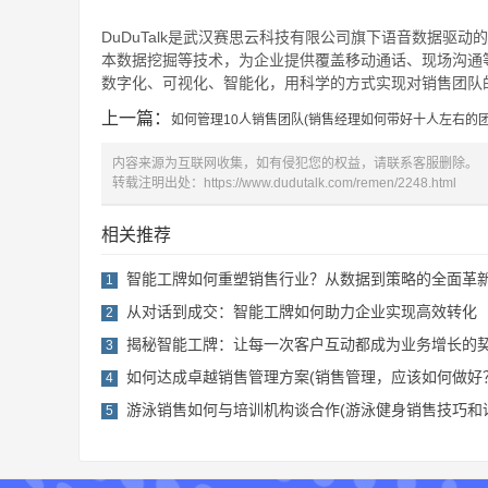
DuDuTalk是武汉赛思云科技有限公司旗下语音数据驱动
本数据挖掘等技术，为企业提供覆盖移动通话、现场沟通
数字化、可视化、智能化，用科学的方式实现对销售团队的
上一篇：
如何管理10人销售团队(销售经理如何带好十人左右的
内容来源为互联网收集，如有侵犯您的权益，请联系客服删除。
转载注明出处：
https://www.dudutalk.com/remen/2248.html
相关推荐
智能工牌如何重塑销售行业？从数据到策略的全面革
1
从对话到成交：智能工牌如何助力企业实现高效转化
2
揭秘智能工牌：让每一次客户互动都成为业务增长的
3
如何达成卓越销售管理方案(销售管理，应该如何做好
4
游泳销售如何与培训机构谈合作(游泳健身销售技巧和
5