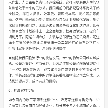
人作业，人员主要负责电子调控系统，这样可以避免人为的误
差和低效率带来的低效益。我国当前的药品配送体系尚处于起
步阶段，存在人员多、效率低、管理成本高、技术落后等问
题，这些问题已成为制约我国药品连锁企业规模化发展、集约
化经营的瓶颈问题，因此必须尽快调整和优化配送体系，如在
车辆调度等计划按排上，应全面规划、挖掘运输潜力，提高车
辆利用率。配送车辆应统一安装与总部相连的通讯设备，配送
途中每隔20分钟就向总部通报一次车辆所在的位置及正在执
行哪几家配送任务等，增强配送时效性。
当前随着我国物流行业的快速发展，专业的物流公司越来越成
熟，经营及管理也不断规范，为药品连锁经营的配送管理提供
了一种新的发展思路，即尝试与条件成熟的专业物流公司合
作，将药品配送管理中的运输任务委托给物流公司去完成，以
达到资源共享、成本共担的目的。
6、扩展农村市场
如今国内的数百家药品连锁企业、近万家连锁零售分店、50
余家首批跨省市连锁经营企业，都分布于各大中城市的大街小