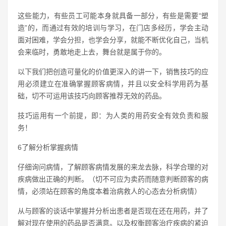
这些能力，有些员工可能本身就具备一部分，有些是需要“塑
造”的，而通过有效的培训与学习，在门店多经历，学会主动
面对困难，学会分担，也学会分享，就能不断优化自己，当机
会来临时，勇敢地走上去，舞台就是属于你的。
以下我们把创造可量化的价值更深入的讲一下，销售技巧的应
用必须建立在准确掌握顾客病情，并且以安全科学用药为基
础，切不可运用该技巧向顾客推荐无效的药品。
技巧运用有一个前提，即：为人类的用药安全有效负责和服
务！
6了解分析掌握病情
仔细询问病情，了解顾客病情发展的来龙去脉，科学合理的对
疾病做出正确的判断。（切不可应为卖药而随意判断顾客的病
情，必须站在顾客的角度本着治病救人的心态去分析病情）
从与顾客的谈话中掌握并分析出患者是否现在还在用药，并了
解对现在使用的药品是否满意。以及权衡顾客治疗疾病的紧迫