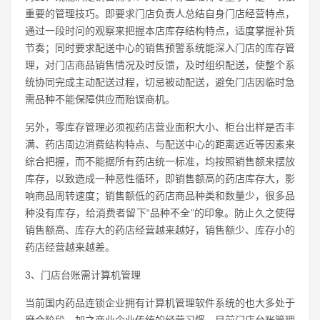
重要的管理技巧。即要求门店负责人总结自身门店经营特点，
通过一段时问的观察来把握本店库存结构特点，适度掌握补货
节奏；同时要求配送中心的销售预警系统能深入门店的库存管
理，对门店商品销售情况及时反馈，及时组织配送，使整个系
统协同完成主动配送过程，切忌被动配送，避免门店因临时急
需品种不能保障供应而贻误商机。
另外，零库存管理必须视药店营业面积大小、柜台出样是否丰
满、药店周边消费结构特点、与配送中心的距离远近等因素来
综合把握，而不能据所有药店统一标准，均按照销售额来摆放
库存，以致造成一种恶性循环，即销售额高的药店库存大，影
响商品周转速度；销售额低的药店商品种类和数量少，很多品
种没有库存，给消费者留下“品种不全”的印象。防止久之使得
销售额高、库存大的药店经营越来越好，销售额少、库存小的
药店经营越来越差。
3、门店台账需计算机管理
当前国内药品连锁企业拥有计算机管理软件系统的也大多处于
磨合阶段，加之商业企业传统的经营习惯，目前门店台账管理