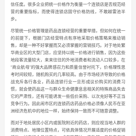
信任度。很多企业把统一价格作为衡量一个连锁店是否规范经
营的重要指标，而使得连锁店固守价格防线，不敢越雷池半
步。
尽管统一价格管理是药品连锁经营的重要举措，但如何在统一
的前提下，根据门店经营特点有序地采取价格策略来推动销
售，却是一种不好掌握而又必须掌握的营销技巧。对于地处繁
华商业区的大型门店，应坚持以统一价格进行销售，因为这些
地段客流量较大，来来往往的外地消费者和流动人口较多，在
“商业航母”的强大品牌感召力和质量信誉衬托下，价格理性思
考时间较短，随机购买的几率较高。由于市场经济导致的价格
战充斥各行各业，药品连锁行业一旦形成议价购买的消费习
惯，就会使药品这一与群众生命健康息息相关的特殊商品失去
它的严肃性，还有可能诱发一些低价采购、以次充好等不正当
竞争行为。因此闹市区的连锁药店药品价格必须像人民币在亚
洲经济危机中的地位一样，始终保持一致而不可随意调整。
而对于地处居民小区内或医院附近的药店，则应视当地人群的
消费特点、地理位置特点，可依具体情况开展适度的价格促销