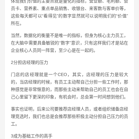
体现我们价值的主要点就是量化的指标，营业额、毛利额、会
员卡、营养素、重点单品销售、收银台、来客数与客单价等，
这些每天都可以“看得见”的数字显然就可以说明我们的“价值”
所在。
当然，数据化的衡量不是唯一的指标，但身为核心主力员工，
在大脑中需要具备敏锐的“数字”意识，只有这样我们才是站在
企业核心人员同一阵营，至少心是在一起的。
2分担店经理的压力
门店的店经理就是一个CEO，其实，店经理的压力是较大
的，当店经理的时候，有员工主动帮自己分担一些工作时，那
种感觉是非常惬意的，而那些主动来帮助自己的员工也会在自
己心里留下更深的印象，有机会时，总会第一时间想到他们。
事实也证明，后来公司要推荐店经理人员，或者组织储备店经
理竞选时，我们也总是会推荐那些积极主动分担自己压力的员
工。
3成为基础工作的高手