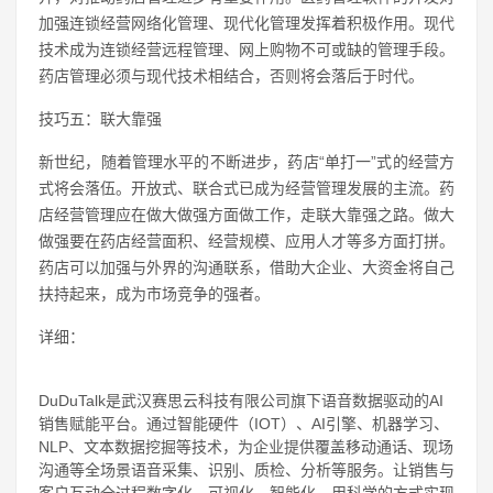
加强连锁经营网络化管理、现代化管理发挥着积极作用。现代
技术成为连锁经营远程管理、网上购物不可或缺的管理手段。
药店管理必须与现代技术相结合，否则将会落后于时代。
技巧五：联大靠强
新世纪，随着管理水平的不断进步，药店“单打一”式的经营方
式将会落伍。开放式、联合式已成为经营管理发展的主流。药
店经营管理应在做大做强方面做工作，走联大靠强之路。做大
做强要在药店经营面积、经营规模、应用人才等多方面打拼。
药店可以加强与外界的沟通联系，借助大企业、大资金将自己
扶持起来，成为市场竞争的强者。
详细：
DuDuTalk是武汉赛思云科技有限公司旗下语音数据驱动的AI
销售赋能平台。通过智能硬件（IOT）、AI引擎、机器学习、
NLP、文本数据挖掘等技术，为企业提供覆盖移动通话、现场
沟通等全场景语音采集、识别、质检、分析等服务。让销售与
客户互动全过程数字化、可视化、智能化，用科学的方式实现