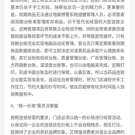
基本仍处于手工阶段，除牵扯店员一定的精力外，更重要的
是，效期商品无法通过电脑预警系统提醒管理人员，必须靠查
阅效期台帐来管理库存商品。对于现代化经营的大型连锁企
业，这种管理滞后将导致企业物流不畅，同时会带来退换货或
报损报溢等经营环节的成本不断上升，并导致恶性循环。只有
效期台账完全实现电脑自动化管理，营业员只需定期查看效期
商品数据库信息，即可立即决定对该类药品采取什么措施来处
理，其它台账和验收台账、质量管理台账、广告管理台账、处
方药销售台账，温湿度台账等，也可以由电脑来完成，定期打
印，形成书面台账及时进行保管，以备后查。所以当药品连锁
企业能实现信息化、自动化台账管理时，将为门店减轻许多工
作压力，节约大量的抄写时间，使店员能够有较多时间投入到
销售服务中。
4、“统一价格”需灵活掌握
按照连锁经营的要求，门店必须以统一的价格进行经营活动，
以保证同一企业的连锁店在价格上不会自相残杀，相互打压，
既保持了企业的良好品牌形象，又增强消费者对该企业品牌的