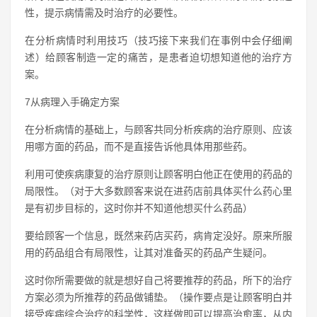
性，提示病情需及时治疗的必要性。
在分析病情时利用技巧（技巧接下来我们在事例中会仔细阐
述）给顾客制造一定的痛苦，是患者迫切想知道他的治疗方
案。
7从病理入手确定方案
在分析病情的基础上，与顾客共同分析疾病的治疗原则、应该
用哪方面的药品，而不是直接告诉他具体用那些药。
利用可使疾病康复的治疗原则让顾客明白他正在使用的药品的
局限性。（对于大多数顾客来说在进药店前具体买什么药心里
是有初步目标的，这时你并不知道他想买什么药品）
要给顾客一个信息，既然来药店买药，病肯定没好。原来所服
用的药品组合有局限性，让其对准备买的药品产生疑问。
这时你所需要做的就是想好自己将要推荐的药品，所下的治疗
方案必须为所推荐的药品做铺垫。（操作要点是让顾客明白并
接受疾病综合治疗的科学性，这样做即可以提高治愈率，从内