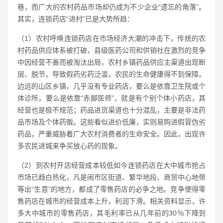
巷，而广大的农村药品市场却仍成为不少企业“遗忘的角落”。
其实，连锁药店“进村”已是大势所趋：
（1）农村呼唤连锁药店在市场经济大潮的冲击下，传统的农
村药品供应体系被打破，县级医药公司和供销社在激烈的竞争
中因经营不善而被淘汰出局，农村乡镇药品供应主渠道出现断
层、脱节，导致假药劣药泛滥，农民的生命健康得不到保障。
边远的山区乡镇，几乎没有专业药店，要么是依靠卫生院或个
体诊所，要么是依靠“赤脚医师”，就是有个别个体小药店，其
经营也是极不规范；药品进货渠道也十分混乱，主要是非法药
品市场及个体药贩。这些看似进价低廉，实则易购进假冒伪劣
药品，严重威胁着广大农村消费者的生命安全。因此，出现许
多农民进城来争买放心药的现象。
（2）到农村开店经营成本较低如今连锁药店在大中城市抢占
市场已趋白热化，凡是闹市区街道、繁华地段、商贸中心地带
等出“生意”的地方，都成了零售药店的必争之地。竞争使得零
售药店在城市的经营成本上升，利润下滑。相关资料显示，许
多大中城市的零售药店，其毛利率已从几年前的30％下降到