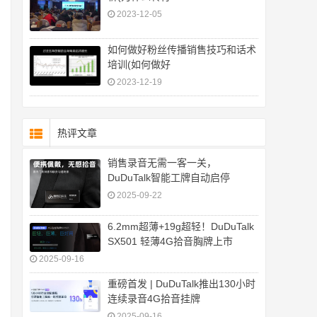
2023-12-05
如何做好粉丝传播销售技巧和话术
培训(如何做好
2023-12-19
热评文章
销售录音无需一客一关，
DuDuTalk智能工牌自动启停
2025-09-22
6.2mm超薄+19g超轻！DuDuTalk
SX501 轻薄4G拾音胸牌上市
2025-09-16
重磅首发 | DuDuTalk推出130小时
连续录音4G拾音挂牌
2025-09-16