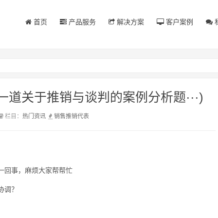
首页
产品服务
解决方案
客户案例
道关于推销与谈判的案例分析题···)
栏目：
热门资讯
销售
推销
代表
一回事，麻烦大家帮帮忙
协调？