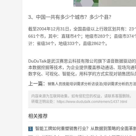
3、中国一共有多少个城市？多少个县？
截至2004年12月31日，全国县级以上行政区划共有：2
661个市，其中：直辖市4个；地级市283个；县级市37
计：省级34个，地级333个，县级2862个。
DuDuTalk是武汉赛思云科技有限公司旗下语音数据驱动
本数据挖掘等技术，为企业提供覆盖移动通话、现场沟通
数字化、可视化、智能化，用科学的方式实现对销售团队的
上一篇：
销售人员技能培训需求分析访谈法(培训需求分析的方法
内容来源为互联网收集，如有侵犯您的权益，请联系客服删除。
转载注明出处：
https://www.dudutalk.com/remen/1437.html
相关推荐
智能工牌如何重塑销售行业？从数据到策略的全面革
1