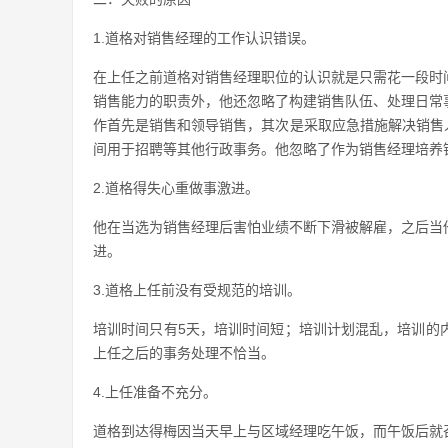
1.道格对销售经理的工作认识错误。
在上任之前道格对销售经理职位的认识就是只需花一段时
销售能力的职责外，他还忽略了构建销售队伍、处理日常
作首先是销售和领导销售，其次是采取应急措施解决销售
间用于招聘等其他行政事务。他忽略了作为销售经理培养
2.道格得失心重做事激进。
他在当选为销售经理后害怕业绩不断下滑被解雇，之后当
进。
3.道格上任前没有受规范的培训。
培训时间只有5天，培训时间短；培训计划混乱，培训的
上任之后的事务处理不恰当。
4.上任准备不充分。
道格到达得梅因当天早上与区域经理吃午饭，而午饭后就