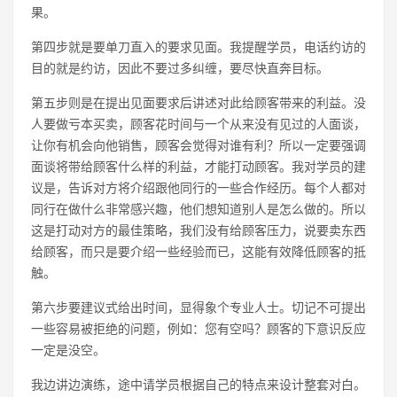
果。
第四步就是要单刀直入的要求见面。我提醒学员，电话约访的
目的就是约访，因此不要过多纠缠，要尽快直奔目标。
第五步则是在提出见面要求后讲述对此给顾客带来的利益。没
人要做亏本买卖，顾客花时间与一个从来没有见过的人面谈，
让你有机会向他销售，顾客会觉得对谁有利？所以一定要强调
面谈将带给顾客什么样的利益，才能打动顾客。我对学员的建
议是，告诉对方将介绍跟他同行的一些合作经历。每个人都对
同行在做什么非常感兴趣，他们想知道别人是怎么做的。所以
这是打动对方的最佳策略，我们没有给顾客压力，说要卖东西
给顾客，而只是要介绍一些经验而已，这能有效降低顾客的抵
触。
第六步要建议式给出时间，显得象个专业人士。切记不可提出
一些容易被拒绝的问题，例如：您有空吗？顾客的下意识反应
一定是没空。
我边讲边演练，途中请学员根据自己的特点来设计整套对白。