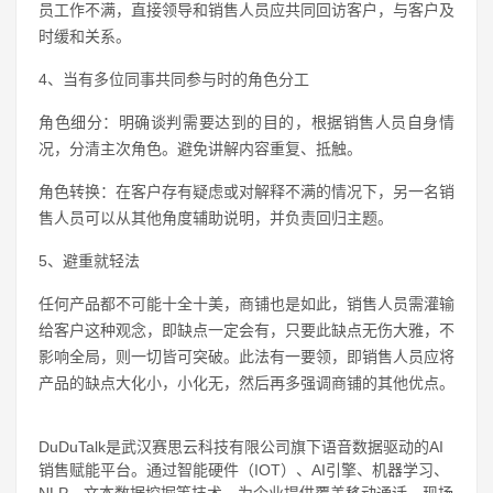
员工作不满，直接领导和销售人员应共同回访客户，与客户及
时缓和关系。
4、当有多位同事共同参与时的角色分工
角色细分：明确谈判需要达到的目的，根据销售人员自身情
况，分清主次角色。避免讲解内容重复、抵触。
角色转换：在客户存有疑虑或对解释不满的情况下，另一名销
售人员可以从其他角度辅助说明，并负责回归主题。
5、避重就轻法
任何产品都不可能十全十美，商铺也是如此，销售人员需灌输
给客户这种观念，即缺点一定会有，只要此缺点无伤大雅，不
影响全局，则一切皆可突破。此法有一要领，即销售人员应将
产品的缺点大化小，小化无，然后再多强调商铺的其他优点。
DuDuTalk是武汉赛思云科技有限公司旗下语音数据驱动的AI
销售赋能平台。通过智能硬件（IOT）、AI引擎、机器学习、
NLP、文本数据挖掘等技术，为企业提供覆盖移动通话、现场