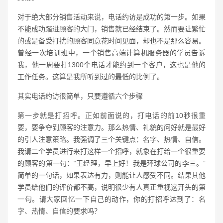
对于绝大部分销售活动来说，电话约访是成功的第一步。如果
不能成功踏进顾客的大门，销售就已经结束了。然而要让繁忙
的或是备受打扰的顾客同意花时间见面，却也不是那么容易。
曾经一次培训班中，一个销售高端计算机服务器的学员告诉
我，他一周要打1300个电话才能约到一个客户，这也是他的
工作任务。这算是我所听到过的最低的比例了。
其实电话约访很简单，只要遵循六个步骤
第一步就是打招呼。正如前面说的，打电话的前10秒很重
要，要争夺到顾客的注意力。那么热情、礼貌的问好就是最好
的引人注意策略。我强调了三个关键点：名字、热情、自信。
我请二个学员进行来打这样一个招呼，就象在打给一个很重要
的顾客的第一句：“王经理，早上好！我是环球公司的李三。”
简单的一句话，如果表达有力，则能让人感受不同。结果其他
学员给他们的评价都不高，说明很少有人真正重视这开头的第
一句。请大家回忆一下自己的动作，你的打招呼达到了：名
字、热情、自信的要求吗？