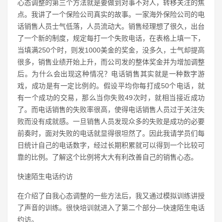
心态调整的第三个方法就是要做到对事不对人，转移关注的焦
点。我讲了一个保险公司真实的故事。一家海外保险公司的电
话销售人员士气低落，人员流动大。销售经理想了很久，出台
了一个新的制度，规定每打一个失败电话，在表格上填一下，
当填满250个时，则发1000美金的奖金，没多久，士气却提高
很多，销售业绩开始上升，而公司发的整体奖金并为增加调整
后。为什么会出现这种情况？电话销售其实就是一种数字游
戏，成功是有一定比例的。假设平均你每打成50个电话，就
有一个成功的交易，那么当你失败49次时，就相当接近成功
了。而电话销售的失败率很高，使得电话销售人员过于关注失
败而没有成就感。一旦销售人员发现众多的失败是成功的必要
前奏时，面对失败的电话就显得很坦然了。因此我请学员们每
日统计自己的电话数字，经过长期积累就可以得到一个比较可
靠的比例。了解这个比例将大大有利改善自己的销售心态。
快速陌生电话约访
在介绍了自我心态调整的一些方法后，我又通过模拟训练讲授
了声音的训练。很快培训就进入了第二个部分—快速陌生电话
约访。