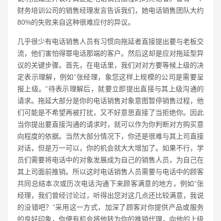
财务培训公司的销售经理发言告诉我们，她电话销售团队大约
80%的失败来自这种很难应付的异议。
几乎很少有电话销售人员有习惯向拖延者直接提出要与老板交
流，他们害怕得罪电话那端的客户。然后这却是应对拖延型异
议的关键步骤。首先，在电话里，我们对对方要等候上级的决
定表示理解，例如“张经理，象您这样上规模的公司是需要呈
报上级。”待表示理解后，就要立即提出直接与其上级沟通的
请求。拖延大部分是你的电话销售对象意图暂停销售过程，他
们可能是不希望再被打扰，又不好意思直接了当拒绝你。因此
当你提出要直接沟通的请求时，就可以作为你判断对方购买意
向程度的依据。当然大部分情况下，你还是很难与其上司直接
对话，但是万一可以，你的机会就大大增加了。如果不行，学
员们需要将电话中的对象发展成为自己的销售人员，为自己在
其上司面前推销。所以这时电话销售人员需要与电话中的顾客
共同总结本次或历次电话沟通下来顾客满意的地方，例如“张
经理，我们曾经讨论过，听得出您对这几点还比较满意，我说
的没错吧？”采用这一方式，加深了顾客对你提供产品或服务
的良好印象，你便有机会将他转为你的推销代理，向他的上级