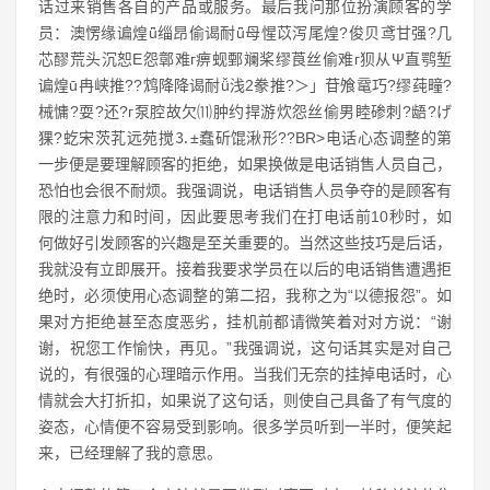
话过来销售各自的产品或服务。最后我问那位扮演顾客的学
员：澳愣缘谝煌ǖ缁昂偷谒耐ǖ母惺苡泻尾煌?俊贝鸢甘强?几
芯醪荒头沉恕E怨鄣难г痹蚬鄄斓桨缪莨丝偷难г狈从Ψ直鹗堑
谝煌ū冉峡推??鸩降降谒耐ǚ浅2豢推?＞」苷飧鼋巧?缪莼疃?
械慵?耍?还?г泵腔故欠⑾肿约捍游炊怨丝偷男睦碜刺?龉?げ
猓?虼宋茨芤远苑搅⒊±蠢斫馄湫形??BR>电话心态调整的第
一步便是要理解顾客的拒绝，如果换做是电话销售人员自己，
恐怕也会很不耐烦。我强调说，电话销售人员争夺的是顾客有
限的注意力和时间，因此要思考我们在打电话前10秒时，如
何做好引发顾客的兴趣是至关重要的。当然这些技巧是后话，
我就没有立即展开。接着我要求学员在以后的电话销售遭遇拒
绝时，必须使用心态调整的第二招，我称之为“以德报怨”。如
果对方拒绝甚至态度恶劣，挂机前都请微笑着对对方说：“谢
谢，祝您工作愉快，再见。”我强调说，这句话其实是对自己
说的，有很强的心理暗示作用。当我们无奈的挂掉电话时，心
情就会大打折扣，如果说了这句话，则使自己具备了有气度的
姿态，心情便不容易受到影响。很多学员听到一半时，便笑起
来，已经理解了我的意思。