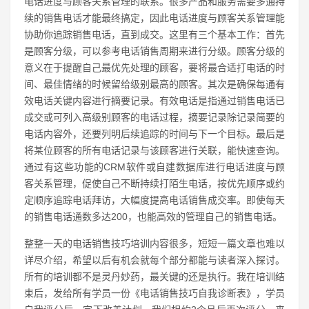
电话进度与顾客关系管理的联系。很多产品和服务需要多通持
续的销售电话才能最终搞定，因此电话进度与顾客关系管理能
协助你追踪销售电话，直到成交。这里有三个基本工作：首先
是顾客分级，可以参考电话销售周期来进行分级。顾客分级的
意义在于提醒自己最优先处理的顾客，要将最合适打电话的时
间、最佳情绪的时候留给级别最高的顾客。其次是确保每通有
效电话关键内容进行摘要记录。有效电话是指通过销售电话已
成交或可列入高级别顾客的电话过程，摘要记录除记录简要的
电话内容外，还要列明后续追踪的时间与下一个目标。最后是
将某位顾客的所有电话记录与该顾客进行关联，能快速查询。
通过有这些功能的CRM软件或自建数据库进行电话进度与顾
客关系管理，促使自己不断持续打陌生电话，按优先顺序或约
定顺序追踪电话拜访，大幅度提高电话销售成交率。即使每天
的销售电话通数多达200，也能高效的管理自己的销售电话。
整整一天的电话销售技巧培训内容很多，短短一篇文章也难以
详尽介绍，希望以后有机会就每个部分都能与读者深入探讨。
所有的培训都不是灵丹妙药，最关键的还是执行。我在培训结
束后，发给所有学员一份《电话销售技巧自我诊断表》，学员