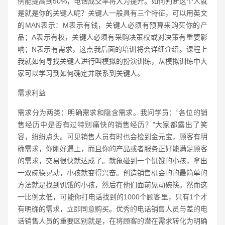
例能提高到50%，电话成交率将大为提升。如何判断这个人就
是就是你的关键人呢？关键人一般具有三个特征，可以用英文
的MAN表示：M表示有钱，关键人必须有预算来购买你的产
品；A表示有权，关键人必须有采购决策权或对决策有重要影
响；N表示有需求，这点我后面的培训将会详细介绍。课程上
我就如何寻找关键人进行叫模拟的扮演训练，从模拟训练中大
家可以学习到如何确定并联系到关键人。
需求利益
需求分为两类：明确需求和隐含需求。我问学员：“各位的销
售经历中是否有过特别痛快的销售经历？”大家都露出了笑
容，纷纷点头。可见销售人员有时也会检到金元宝，顾客有明
确需求，你刚好遇上，而且你的产品或者服务正好能满足顾客
的需求，交易很快就达成了。就象碰到一个饥饿的小孩，拿出
一双碗筷晃动，小孩就变得兴奋。创造销售机会的的最简单的
方法就是找到饥饿的小孩，然后在他们面前晃动碗筷。然而这
一比例太低，可能你打电话找到的1000个顾客里，只有1个才
有明确的需求，立即同意购买。优秀的电话销售人员与差的电
话销售人员的重要区别就是，在将顾客的潜在需求转化为明确