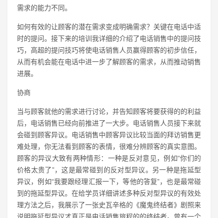
需求的能力不同。
如何有效的让顾客的潜在需求变成明确需求？关键在电话中适
时的提问。接下来的培训我详细的介绍了电话销售中的提问技
巧，高超的提问技巧将使电话销售人员赢得顾客的初步信任，
从而有机会能在电话中进一步了解顾客的需求，从而推动销售
进展。
协商
当与顾客就他的需求进行讨论，并告知顾客将要获得的的利益
后，电话销售已经向前推进了一大步。电话销售人员接下来就
会碰到顾客异议。电话销售中顾客异议比较当面的拜访销售更
难处理，你无法看到顾客的表情，很难分辨顾客的真实意图。
顾客的异议大致有两种情形：一种是反对意见，例如“你们的
价格太贵了”，这是最常碰到的反对型异议。另一种是拖延型
异议，例如“我要跟经理汇报一下，等他的答复”，也是最常碰
到的拖延型异议。在给学员详细讲述多种反对型异议的有效处
理方法之后，我展示了一张史瓦辛格的《魔鬼终结者》剧照来
说明拖延型异议才真正是电话销售旅程的的终结者。曾有一个