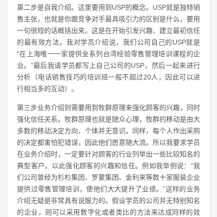
第二步是自我介绍。这里要用到USP的概念。USP就是独特销
售主张，也就是你跟竞争对手最具吸引力的区别是什么，要用
一句很短的话概括出来。这是在开始引发兴趣、建立最初信任
的最有效方法。我对学员介绍说，我们公司自己的USP就是
“在上海唯一一家提供全系列台湾经验零售管理培训课程的企
业。”最后我请学员都写上自己公司的USP，然后一起来进行
分析（电话销售技巧的培训班一般不超过20人，因此可以进
行相当多的互动）。
第三步业务介绍则需要用到牧群原理来强化顾客的兴趣，同时
强化信任关系。牧群原理也就是随众心理，牧群的移动是由大
多数的移动决定方向，个体并无意识。同样，每个人作出采购
的决定都害怕犯错误，因此他们愿意随大流。所以我要求学员
在业务介绍时，一定要针对顾客的行业列举出一些比较知名的
典型客户，以此强化顾客的兴趣和信任。例如我举例说：“我
们公司曾经为杉杉集团、罗蒙集团、金利来等数十家服装企业
提供过零售管理培训，使他们大大提升了业绩。”这样的业务
介绍无疑是非常具有说服力的。假设学员的公司并无特别知名
的企业，则可以采用数字化或者类比的方法来达成同样的效