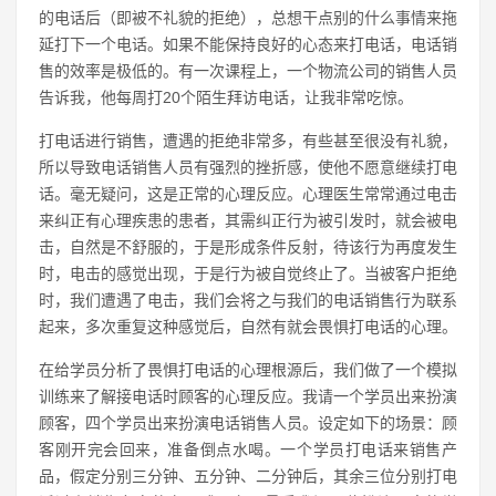
的电话后（即被不礼貌的拒绝），总想干点别的什么事情来拖
延打下一个电话。如果不能保持良好的心态来打电话，电话销
售的效率是极低的。有一次课程上，一个物流公司的销售人员
告诉我，他每周打20个陌生拜访电话，让我非常吃惊。
打电话进行销售，遭遇的拒绝非常多，有些甚至很没有礼貌，
所以导致电话销售人员有强烈的挫折感，使他不愿意继续打电
话。毫无疑问，这是正常的心理反应。心理医生常常通过电击
来纠正有心理疾患的患者，其需纠正行为被引发时，就会被电
击，自然是不舒服的，于是形成条件反射，待该行为再度发生
时，电击的感觉出现，于是行为被自觉终止了。当被客户拒绝
时，我们遭遇了电击，我们会将之与我们的电话销售行为联系
起来，多次重复这种感觉后，自然有就会畏惧打电话的心理。
在给学员分析了畏惧打电话的心理根源后，我们做了一个模拟
训练来了解接电话时顾客的心理反应。我请一个学员出来扮演
顾客，四个学员出来扮演电话销售人员。设定如下的场景：顾
客刚开完会回来，准备倒点水喝。一个学员打电话来销售产
品，假定分别三分钟、五分钟、二分钟后，其余三位分别打电