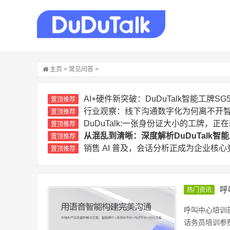
主页
>
常见问答
>
AI+硬件新突破：DuDuTalk智能工牌
置顶推荐
行业观察：线下沟通数字化为何离不开
置顶推荐
DuDuTalk:一张身份证大小的工牌，
置顶推荐
从混乱到清晰：深度解析DuDuTalk
置顶推荐
销售 AI 普及，会话分析正成为企业核心
置顶推荐
呼
热门资讯
呼叫中心培训
话务员培训参