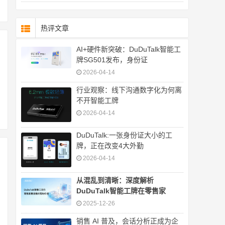
热评文章
AI+硬件新突破：DuDuTalk智能工
牌SG501发布，身份证
2026-04-14
行业观察：线下沟通数字化为何离
不开智能工牌
2026-04-14
DuDuTalk:一张身份证大小的工
牌，正在改变4大外勤
2026-04-14
从混乱到清晰：深度解析
DuDuTalk智能工牌在零售家
2025-12-26
销售 AI 普及，会话分析正成为企