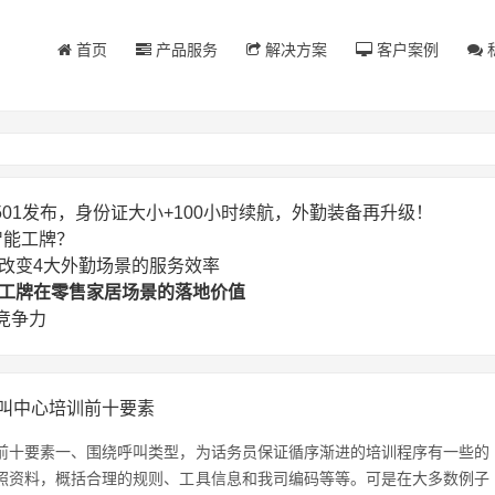
首页
产品服务
解决方案
客户案例
SG501发布，身份证大小+100小时续航，外勤装备再升级！
智能工牌？
正在改变4大外勤场景的服务效率
智能工牌在零售家居场景的落地价值
竞争力
叫中心培训前十要素
前十要素一、围绕呼叫类型，为话务员保证循序渐进的培训程序有一些的
照资料，概括合理的规则、工具信息和我司编码等等。可是在大多数例子