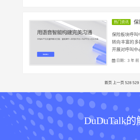
保
热门资讯
保险板块呼叫
转向丰富的多
开展对呼叫中心
日期：3 年 前
首页
上一页
528
529
DuDuTa