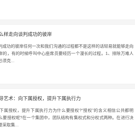
么样走向谈判成功的彼岸
判成功的彼岸任何一次和我们沟通的过程都不是这样的话轻易就能够走向
岸的，有的时候呼叫中心座席员要经历一个漫长的过程。1、排除万难人
须克...
导艺术：向下属授权，提升下属执行力
下属授权，提升下属执行力为什么要授权?“授权”的含义相信公共都明
么要授权呢?在一个集团中，团队结构有集权式和分权式两种。在进行决
采取集...