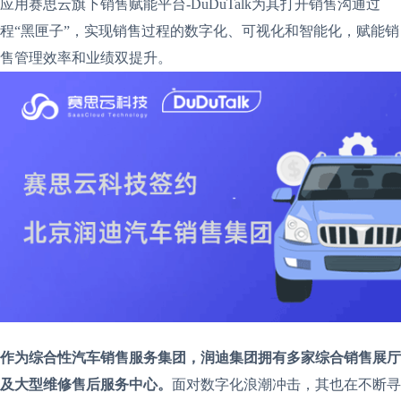
应用赛思云旗下销售赋能平台-DuDuTalk为其打开销售沟通过
程“黑匣子”，实现销售过程的数字化、可视化和智能化，赋能销
售管理效率和业绩双提升。
作为综合性汽车销售服务集团，润迪集团拥有多家综合销售展厅
及大型维修售后服务中心。
面对数字化浪潮冲击，其也在不断寻