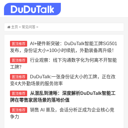
主页
>
常见问答
>
AI+硬件新突破：DuDuTalk智能工牌SG501
置顶推荐
发布，身份证大小+100小时续航，外勤装备再升级！
行业观察：线下沟通数字化为何离不开智能
置顶推荐
工牌？
DuDuTalk:一张身份证大小的工牌，正在改
置顶推荐
变4大外勤场景的服务效率
从混乱到清晰：深度解析DuDuTalk智能工
置顶推荐
牌在零售家居场景的落地价值
销售 AI 普及，会话分析正成为企业核心竞
置顶推荐
争力