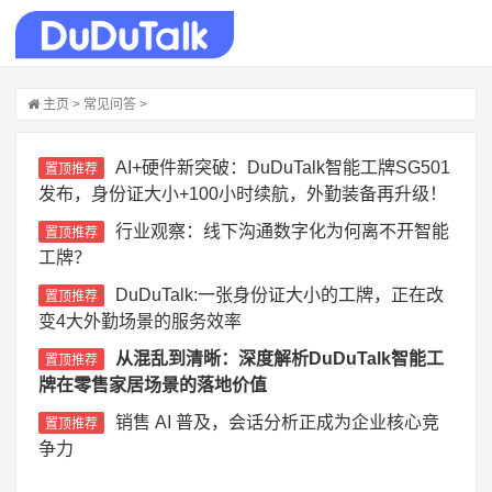
主页
>
常见问答
>
AI+硬件新突破：DuDuTalk智能工牌SG501
置顶推荐
发布，身份证大小+100小时续航，外勤装备再升级！
行业观察：线下沟通数字化为何离不开智能
置顶推荐
工牌？
DuDuTalk:一张身份证大小的工牌，正在改
置顶推荐
变4大外勤场景的服务效率
从混乱到清晰：深度解析DuDuTalk智能工
置顶推荐
牌在零售家居场景的落地价值
销售 AI 普及，会话分析正成为企业核心竞
置顶推荐
争力