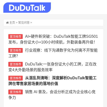
主页
>
常见问答
>
AI+硬件新突破：DuDuTalk智能工牌SG501
置顶推荐
发布，身份证大小+100小时续航，外勤装备再升级！
行业观察：线下沟通数字化为何离不开智能
置顶推荐
工牌？
DuDuTalk:一张身份证大小的工牌，正在改
置顶推荐
变4大外勤场景的服务效率
从混乱到清晰：深度解析DuDuTalk智能工
置顶推荐
牌在零售家居场景的落地价值
销售 AI 普及，会话分析正成为企业核心竞
置顶推荐
争力