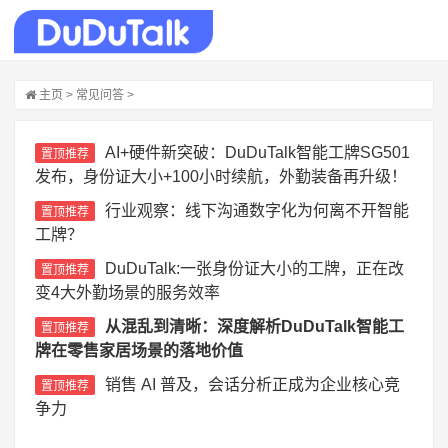
主页
>
常见问答
>
AI+硬件新突破：DuDuTalk智能工牌SG501
置顶推荐
发布，身份证大小+100小时续航，外勤装备再升级！
行业观察：线下沟通数字化为何离不开智能
置顶推荐
工牌？
DuDuTalk:一张身份证大小的工牌，正在改
置顶推荐
变4大外勤场景的服务效率
从混乱到清晰：深度解析DuDuTalk智能工
置顶推荐
牌在零售家居场景的落地价值
销售 AI 普及，会话分析正成为企业核心竞
置顶推荐
争力