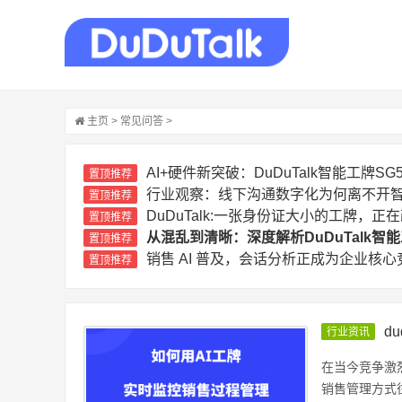
主页
>
常见问答
>
AI+硬件新突破：DuDuTalk智能工牌
置顶推荐
行业观察：线下沟通数字化为何离不开
置顶推荐
DuDuTalk:一张身份证大小的工牌，
置顶推荐
从混乱到清晰：深度解析DuDuTalk
置顶推荐
销售 AI 普及，会话分析正成为企业核心
置顶推荐
d
行业资讯
在当今竞争激
销售管理方式