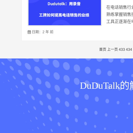
在电话销售行
熟练掌握销售
工具正逐渐在电
日期：2 年 前
首页
上一页
433
434
DuDuTa