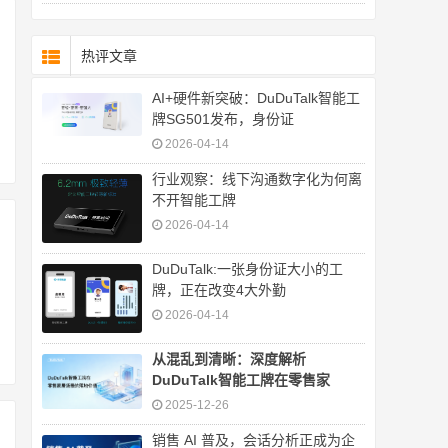
热评文章
AI+硬件新突破：DuDuTalk智能工
牌SG501发布，身份证
2026-04-14
行业观察：线下沟通数字化为何离
不开智能工牌
2026-04-14
DuDuTalk:一张身份证大小的工
牌，正在改变4大外勤
2026-04-14
从混乱到清晰：深度解析
DuDuTalk智能工牌在零售家
2025-12-26
销售 AI 普及，会话分析正成为企