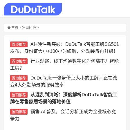
主页
>
常见问答
>
AI+硬件新突破：DuDuTalk智能工牌SG501
置顶推荐
发布，身份证大小+100小时续航，外勤装备再升级！
行业观察：线下沟通数字化为何离不开智能
置顶推荐
工牌？
DuDuTalk:一张身份证大小的工牌，正在改
置顶推荐
变4大外勤场景的服务效率
从混乱到清晰：深度解析DuDuTalk智能工
置顶推荐
牌在零售家居场景的落地价值
销售 AI 普及，会话分析正成为企业核心竞
置顶推荐
争力