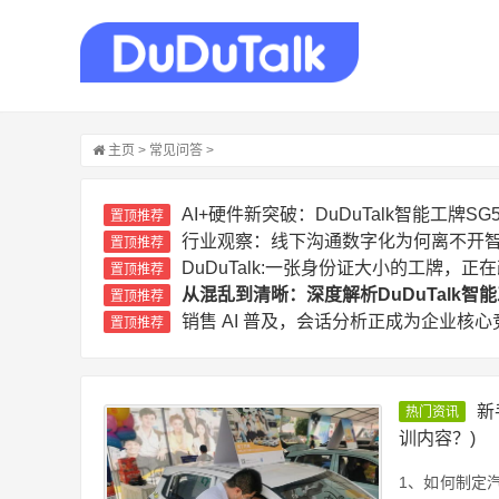
主页
>
常见问答
>
AI+硬件新突破：DuDuTalk智能工牌
置顶推荐
行业观察：线下沟通数字化为何离不开
置顶推荐
DuDuTalk:一张身份证大小的工牌，
置顶推荐
从混乱到清晰：深度解析DuDuTalk
置顶推荐
销售 AI 普及，会话分析正成为企业核心
置顶推荐
新
热门资讯
训内容？)
1、如何制定