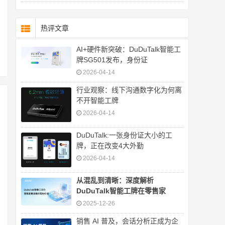
热评文章
AI+硬件新突破：DuDuTalk智能工
牌SG501发布，身份证
2026-04-14
行业观察：线下沟通数字化为何离
不开智能工牌
2026-04-14
DuDuTalk:一张身份证大小的工
牌，正在改变4大外勤
2026-04-14
从混乱到清晰：深度解析
DuDuTalk智能工牌在零售家
2025-12-26
销售 AI 普及，会话分析正成为企