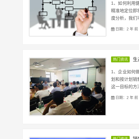
1、如何利用
精准地定位即
度分析，我们可
日期：2 年 前
生
热门资讯
1、企业如何
划和按计划销
这一目标的方法
日期：2 年 前
销