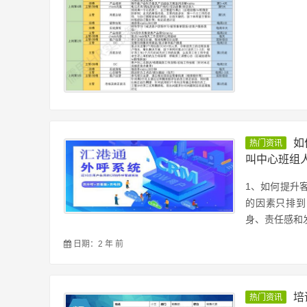
如
热门资讯
叫中心班组
1、如何提升
的因素只排到
身、责任感和发
日期：2 年 前
培
热门资讯