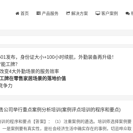
首页
产品服务
解决方案
客户案例
SG501发布，身份证大小+100小时续航，外勤装备再升级！
智能工牌？
正在改变4大外勤场景的服务效率
智能工牌在零售家居场景的落地价值
竞争力
售公司举行重点案例分析培训(案例评点培训的程序和要点)
培训的程序和要点【答案】：（1）注重案例的遴选。培训师选择案例要
：一是案例要有真实性，是社会经济生活中确实存在的事例，切忌哗众取