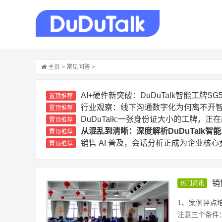
主页
>
常见问答
>
AI+硬件新突破：DuDuTalk智能工牌
置顶推荐
行业观察：线下沟通数字化为何离不开
置顶推荐
DuDuTalk:一张身份证大小的工牌，
置顶推荐
从混乱到清晰：深度解析DuDuTalk
置顶推荐
销售 AI 普及，会话分析正成为企业核心
置顶推荐
销
热门资讯
1、案例评点
注意三个条件