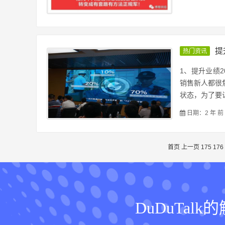
提
热门资讯
1、提升业绩
销售新人都很
状态，为了要让
日期：2 年 前
首页
上一页
175
176
DuDuTa