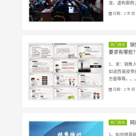
宠，虚构案例；
日期：2 年 前
销
热门资讯
要求有哪些？
1、求：销售
如说西装皮带
方面等等。。。
日期：2 年 前
网
热门资讯
1、如何提高