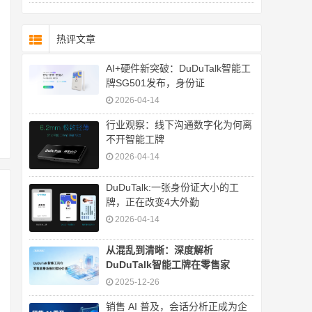
热评文章
AI+硬件新突破：DuDuTalk智能工
牌SG501发布，身份证
2026-04-14
行业观察：线下沟通数字化为何离
不开智能工牌
2026-04-14
DuDuTalk:一张身份证大小的工
牌，正在改变4大外勤
2026-04-14
从混乱到清晰：深度解析
DuDuTalk智能工牌在零售家
2025-12-26
销售 AI 普及，会话分析正成为企