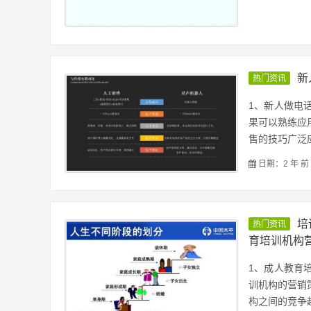
新
热门资讯
1、新人做电
果可以熟练应
售的技巧广泛应
日期：2 年 前
培
热门资讯
育培训机构
1、成人教育
训机构的营销
构之间的竞争越