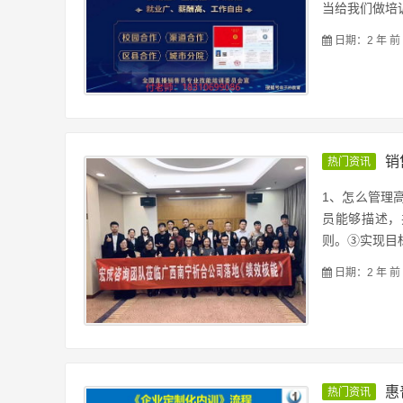
当给我们做培训
日期：2 年 前
销
热门资讯
1、怎么管理
员能够描述，
则。③实现目标
日期：2 年 前
惠
热门资讯