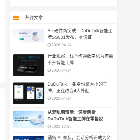
热评文章
AI+硬件新突破：DuDuTalk智能工
牌SG501发布，身份证
2026-04-14
行业观察：线下沟通数字化为何离
不开智能工牌
2026-04-14
DuDuTalk:一张身份证大小的工
牌，正在改变4大外勤
2026-04-14
从混乱到清晰：深度解析
DuDuTalk智能工牌在零售家
2025-12-26
销售 AI 普及，会话分析正成为企