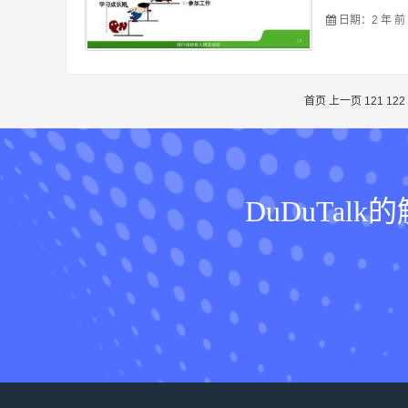
日期：2 年 前
首页
上一页
121
122
DuDuTa