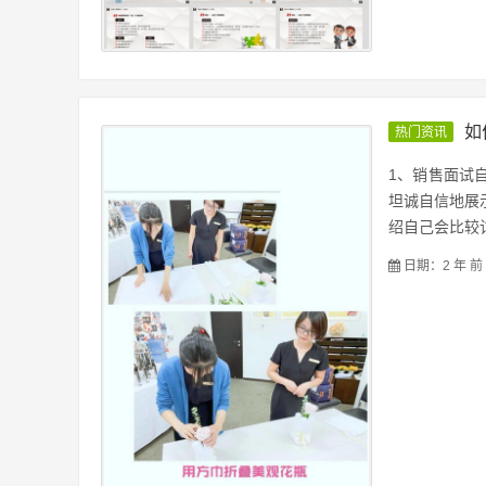
如
热门资讯
1、销售面试
坦诚自信地展
绍自己会比较讨
日期：2 年 前