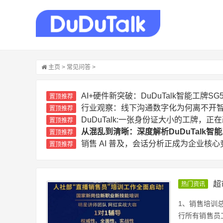
主页
>
常见问答
>
AI+硬件新突破：DuDuTalk智能工牌
置顶推荐
行业观察：线下沟通数字化为何离不开
置顶推荐
DuDuTalk:一张身份证大小的工牌，
置顶推荐
从混乱到清晰：深度解析DuDuTalk
置顶推荐
销售 AI 普及，会话分析正成为企业核心
置顶推荐
超
热门资讯
1、销售培训
行所有销售员