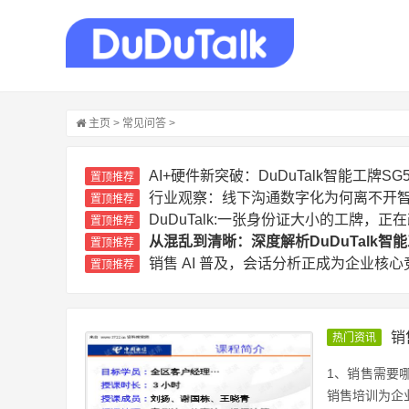
主页
>
常见问答
>
AI+硬件新突破：DuDuTalk智能工牌
置顶推荐
行业观察：线下沟通数字化为何离不开
置顶推荐
DuDuTalk:一张身份证大小的工牌，
置顶推荐
从混乱到清晰：深度解析DuDuTalk
置顶推荐
销售 AI 普及，会话分析正成为企业核心
置顶推荐
销
热门资讯
1、销售需要
销售培训为企