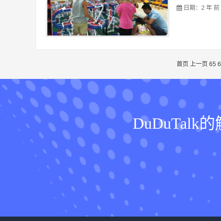
日期：2 年 前
首页
上一页
65
6
DuDuTa