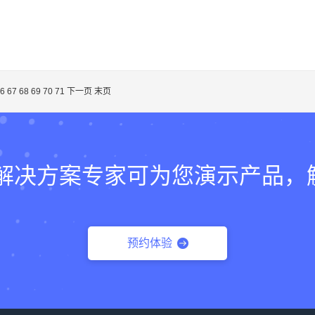
6
67
68
69
70
71
下一页
末页
lk的解决方案专家可为您演示产品
预约体验