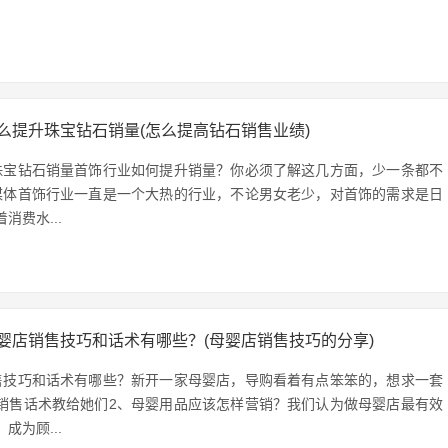
么提升珠宝钻石销量(怎么提高钻石销售业绩)
珠宝钻石销量首饰行业如何提升销量？你必须了解这几方面，少一条都不
媒体首饰行业一直是一个大热的行业，不论男女老少，对首饰的需求是日
消费水...
婴店销售技巧和话术有哪些？(母婴店销售技巧的分享)
售技巧和话术有哪些？新开一家母婴店，导购看着有点笨笨的，想求一套
销售话术教给她们2、母婴用品应该怎样营销？我们认为做母婴店最有效
成为顾...