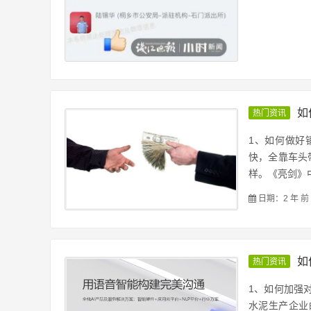
如
热门资讯
1、如何做好
快，全靠车头
样。《亮剑》中“
日期：2 年 前
如
热门资讯
1、如何加强
水泥生产企业