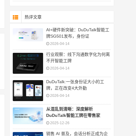
热评文章
AI+硬件新突破：DuDuTalk智能工
牌SG501发布，身份证
2026-04-14
行业观察：线下沟通数字化为何离
不开智能工牌
2026-04-14
DuDuTalk:一张身份证大小的工
牌，正在改变4大外勤
2026-04-14
从混乱到清晰：深度解析
DuDuTalk智能工牌在零售家
2025-12-26
销售 AI 普及，会话分析正成为企