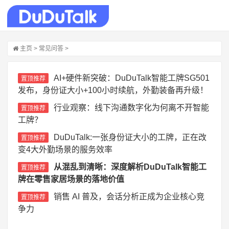
主页
>
常见问答
>
AI+硬件新突破：DuDuTalk智能工牌SG501
置顶推荐
发布，身份证大小+100小时续航，外勤装备再升级！
行业观察：线下沟通数字化为何离不开智能
置顶推荐
工牌？
DuDuTalk:一张身份证大小的工牌，正在改
置顶推荐
变4大外勤场景的服务效率
从混乱到清晰：深度解析DuDuTalk智能工
置顶推荐
牌在零售家居场景的落地价值
销售 AI 普及，会话分析正成为企业核心竞
置顶推荐
争力