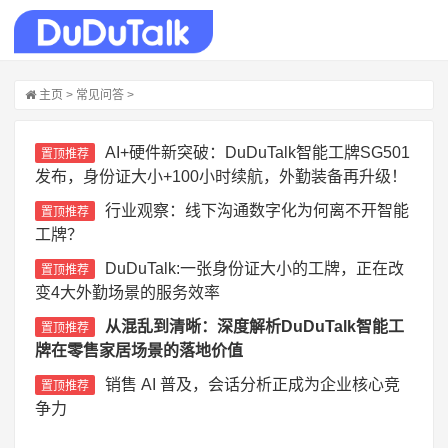
主页
>
常见问答
>
AI+硬件新突破：DuDuTalk智能工牌SG501
置顶推荐
发布，身份证大小+100小时续航，外勤装备再升级！
行业观察：线下沟通数字化为何离不开智能
置顶推荐
工牌？
DuDuTalk:一张身份证大小的工牌，正在改
置顶推荐
变4大外勤场景的服务效率
从混乱到清晰：深度解析DuDuTalk智能工
置顶推荐
牌在零售家居场景的落地价值
销售 AI 普及，会话分析正成为企业核心竞
置顶推荐
争力