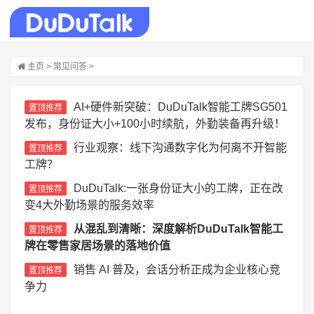
主页
>
常见问答
>
AI+硬件新突破：DuDuTalk智能工牌SG501
置顶推荐
发布，身份证大小+100小时续航，外勤装备再升级！
行业观察：线下沟通数字化为何离不开智能
置顶推荐
工牌？
DuDuTalk:一张身份证大小的工牌，正在改
置顶推荐
变4大外勤场景的服务效率
从混乱到清晰：深度解析DuDuTalk智能工
置顶推荐
牌在零售家居场景的落地价值
销售 AI 普及，会话分析正成为企业核心竞
置顶推荐
争力