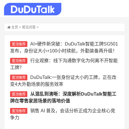
主页
>
常见问答
>
AI+硬件新突破：DuDuTalk智能工牌SG501
置顶推荐
发布，身份证大小+100小时续航，外勤装备再升级！
行业观察：线下沟通数字化为何离不开智能
置顶推荐
工牌？
DuDuTalk:一张身份证大小的工牌，正在改
置顶推荐
变4大外勤场景的服务效率
从混乱到清晰：深度解析DuDuTalk智能工
置顶推荐
牌在零售家居场景的落地价值
销售 AI 普及，会话分析正成为企业核心竞
置顶推荐
争力