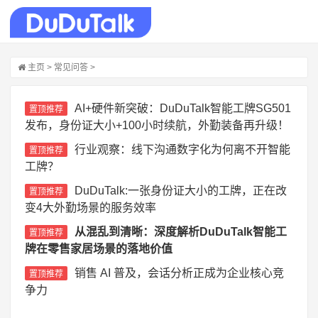
主页
>
常见问答
>
AI+硬件新突破：DuDuTalk智能工牌SG501
置顶推荐
发布，身份证大小+100小时续航，外勤装备再升级！
行业观察：线下沟通数字化为何离不开智能
置顶推荐
工牌？
DuDuTalk:一张身份证大小的工牌，正在改
置顶推荐
变4大外勤场景的服务效率
从混乱到清晰：深度解析DuDuTalk智能工
置顶推荐
牌在零售家居场景的落地价值
销售 AI 普及，会话分析正成为企业核心竞
置顶推荐
争力